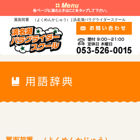
翼面荷重 （よくめんかじゅう） | 浜名湖パラグライダースクール