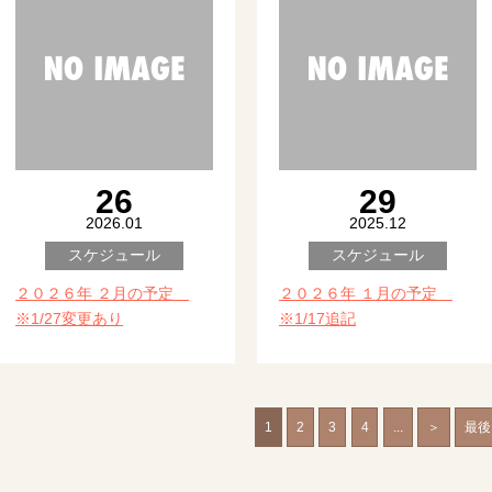
26
29
2026.01
2025.12
スケジュール
スケジュール
２０２６年 ２月の予定
２０２６年 １月の予定
※1/27変更あり
※1/17追記
1
2
3
4
...
＞
最後