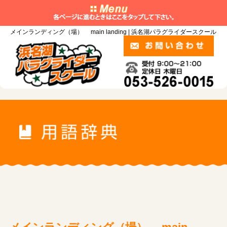
メインランディング（場） main landing | 浜名湖パラグライダースクール