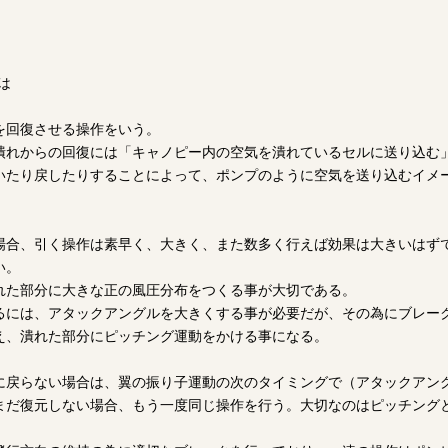
は
を回復させる操作をいう。
潰れからの回復には「キャノピー内の空気を潰れているセルに送り込む
いたり戻したりすることによって、ポンプのように空気を送り込むイメ
場合、引く操作は素早く、大きく、また数多く行えば効果は大きいはず
い。
れた部分に大きな正の風圧分布をつくる事が大切である。
るには、アタックアングルを大きくする事が必要だが、その為にブレー
え、潰れた部分にピッチング運動をかける事になる。
に戻らない場合は、翼の振り子運動の次のタイミングで（アタックアン
まだ復元しない場合、もう一度同じ操作を行う。大切なのはピッチング
。