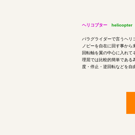
ヘリコプター
helicopter
パラグライダーで言うヘリ
ノピーを自在に回す事から
回転軸を翼の中心に入れて
理屈では比較的簡単である
度・停止・逆回転などを自