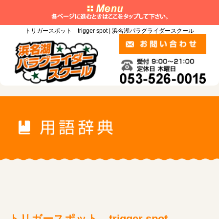
トリガースポット trigger spot | 浜名湖パラグライダースクール