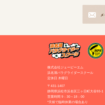
株式会社ジェーピーエム
浜名湖パラグライダースクール
定休日 木曜日
〒431-1407
静岡県浜松市浜名区三ヶ日町大谷93-1
営業時間 9：30～18：00
*天候で臨時休業の場合あり