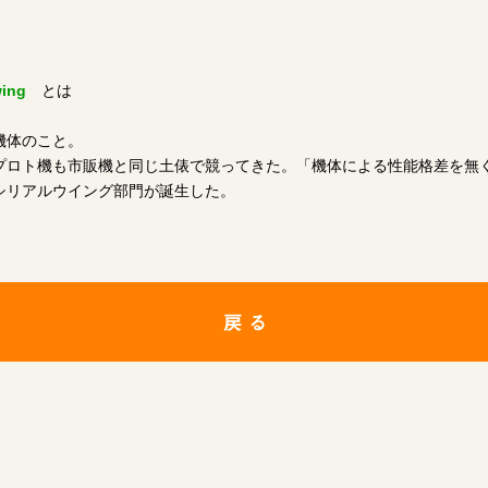
wing
とは
機体のこと。
プロト機も市販機と同じ土俵で競ってきた。「機体による性能格差を無
シリアルウイング部門が誕生した。