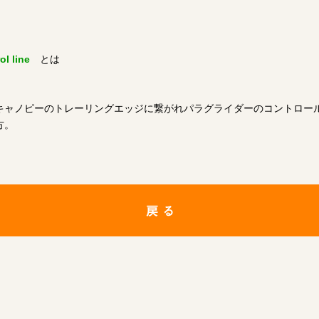
ol line
とは
キャノピーのトレーリングエッジに繋がれパラグライダーのコントロー
方。