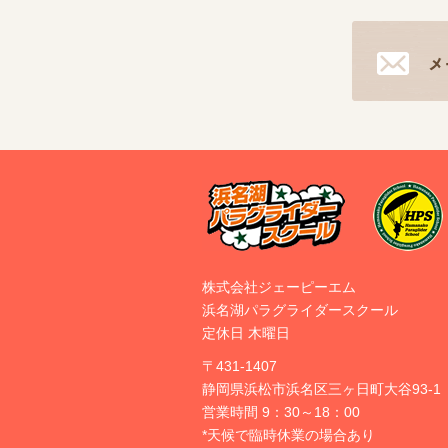
株式会社ジェーピーエム
浜名湖パラグライダースクール
定休日 木曜日
〒431-1407
静岡県浜松市浜名区三ヶ日町大谷93-1
営業時間 9：30～18：00
*天候で臨時休業の場合あり