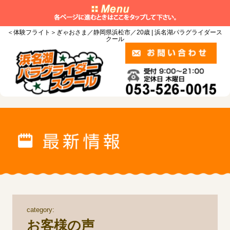
＜体験フライト＞ぎゃおさま／静岡県浜松市／20歳 | 浜名湖パラグライダース
クール
category:
お客様の声