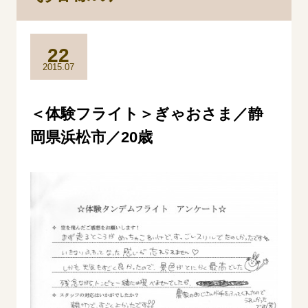
22
2015.07
＜体験フライト＞ぎゃおさま／静
岡県浜松市／20歳