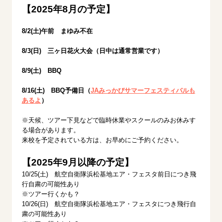
【2025年8
月の予定】
8/2(土)午前 まゆみ不在
8/3(日) 三ヶ日花火大会（日中は通常営業です）
8/9(土) BBQ
8/16(土) BBQ予備日（
JAみっかびサマーフェスティバルも
あるよ
）
※天候、ツアー下見などで臨時休業やスクールのみお休みす
る場合があります。
来校を予定されている方は、お早めにご予約ください。
【2025年9
月以降の予定】
10/25(土) 航空自衛隊浜松基地エア・フェスタ前日につき飛
行自粛の可能性あり
※ツアー行くかも？
10/26(日) 航空自衛隊浜松基地エア・フェスタにつき飛行自
粛の可能性あり